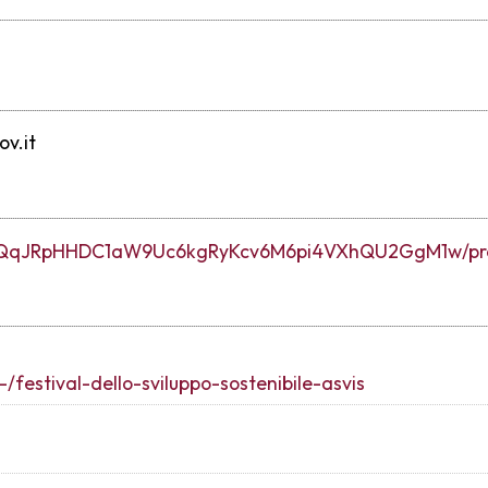
ov.it
1x96QqJRpHHDC1aW9Uc6kgRyKcv6M6pi4VXhQU2GgM1w/pr
/festival-dello-sviluppo-sostenibile-asvis